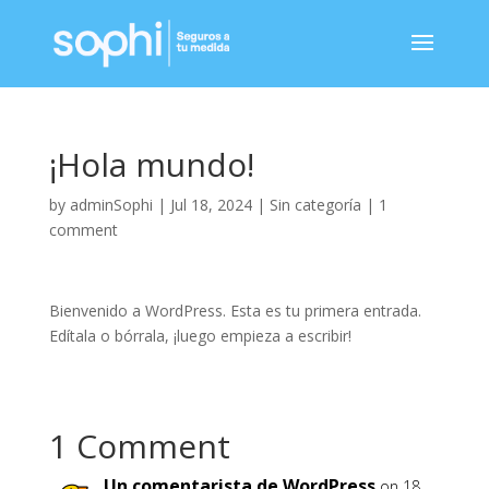
¡Hola mundo!
by
adminSophi
|
Jul 18, 2024
|
Sin categoría
|
1
comment
Bienvenido a WordPress. Esta es tu primera entrada.
Edítala o bórrala, ¡luego empieza a escribir!
1 Comment
Un comentarista de WordPress
on 18